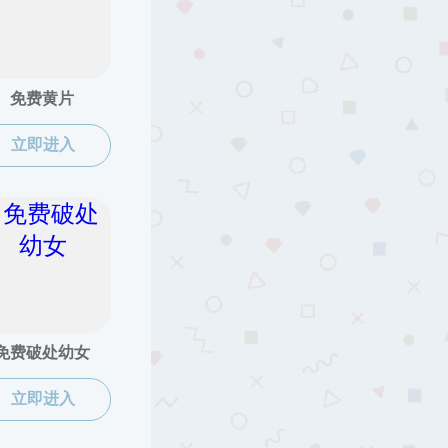
位置：
成人直播平台
>
办事指南
>
党务工作
>
正文
>
学生）