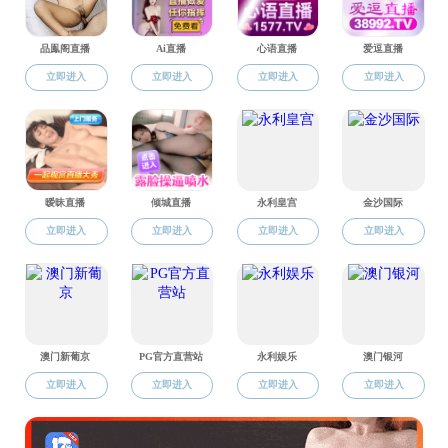
硕士学位；1997年9月至2001年12月，成人直播平台 高电压与绝缘技术专业研
究生学习，获工学博士学位；2005年3月至2006年5月，美国密西西比州立大学
访问学者。2021年12月起任成人直播平台 党委常委、副校长。
国家自然科学基金杰出青年基金获得者，教育部新世纪优秀人才获得者，
重庆市杰出青年基金获得者，巴渝学者，霍英东青年教师基金获得者，重庆市
五四青年奖章获得者，国家重点实验室、国家自然科学基金委创新群体学术带
头人之一。主要从事电气设备绝缘在线监测与故障诊断、电绝缘老化、新型环
保电工绝缘材料研究。近年来，作为负责人承担973课题2项、863课题2项、自
然科学基金项目3项、省部级科技项目5项、横向科研项目20余项，获国家科技
进步二等奖1项、国家技术发明二等奖1项、省部级科学技术一等奖3项、二等奖
5项，在国内外期刊与国际会议发表论文120余篇，其中SCI和EI收录80余篇，
授权发明专利20余项。