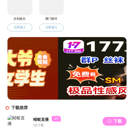
邮箱：
Houshiying@crzhibopt.com
研究方向：电力电子技术在电力系统中的应用、新能源发电及变换器拓扑与
控制等领域的研究，包括光伏发电和风力发电互补控制、风光储联合发电系
统的优化控制、多电平APF拓扑及控制等。
李春燕
学历：博士
职称：教授，博导/硕导
邮箱：
lcycqu@crzhibopt.com
研究方向：可再生能源消纳、电力系统优化调度、需求响应
汪金刚
学历：博士
职称：教授，博导/硕导
邮箱：
jingang_023@163.com
研究方向：电磁计算测量与传感；电气设备绝缘故障监测与诊断；无线电能
变换技术