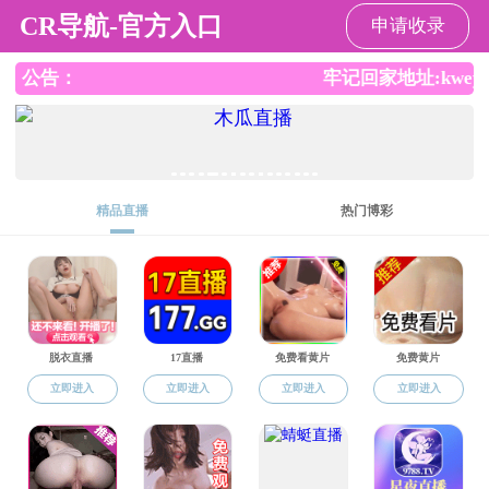
成人直播平台
网上服务大厅
English
电工理论与新技术系