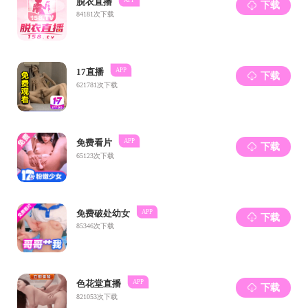
研究方向：电力电子系统稳定性；电力电子系统可靠性
方斯顿
学历：博士
职称：教授，博导/硕导
邮箱：
fangston@crzhibopt.com
研究方向：综合能源系统、能源-交通融合
成立
学历：博士
职称：教授，博导/硕导
邮箱：
chengl16@crzhibopt.com
研究方向：电气设备寿命评估、复合材料制备与改性、无损检测新方法