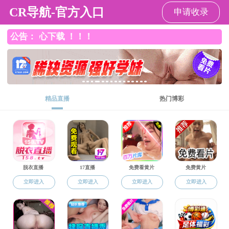
成人直播平台
网上服务大厅
English
全体教师