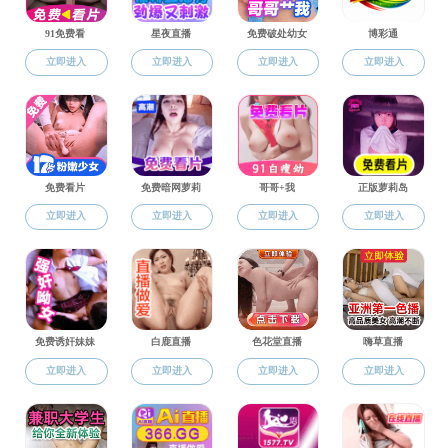
师资概况
教师主页
全体教师
电机与电器系
电力系统及其自动化系
高电压与绝缘技术系
电力电子与电力传动系
电工理论与新技术系
建筑电气与智能化系
协同创新中心
空间电力科学与工程研究中心