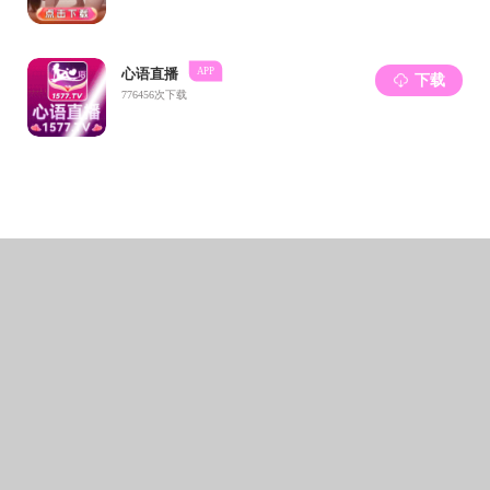
付志红
学历：博士
职称：教授，博导/硕导
邮箱：
fuzhihong@crzhibopt.com
研究方向：探测与检测技术，电力地球物理，智能量测技术
郝建
学历：博士
职称：教授，博导/硕导
邮箱：
cquhaojian@126.com
研究方向：电力设备运行状态的检测评估、仿真分析与故障诊断；新型绝缘
材料研发、性能表征及工程应用；新型智能传感技术研发、系统研制及工程
应用。
侯世英
学历：博士
职称：教授，博导/硕导
邮箱：
Houshiying@crzhibopt.com