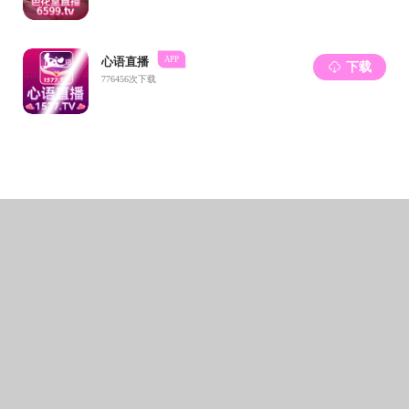
黄嵩
学历：博士
职称：副教授，硕导
邮箱：
s.huang@crzhibopt.com
研究方向：电磁设备多物理场分析与计算、电机及驱动系统的设计与分析、
新型电机电磁设计与特殊问题分析
黄正勇
学历：博士
职称：副教授，硕导
邮箱：
610117925@qq.com
研究方向：仿生、智能绝缘材料和自供能器件
上页
1
下页
跳转
共1页
到第
页