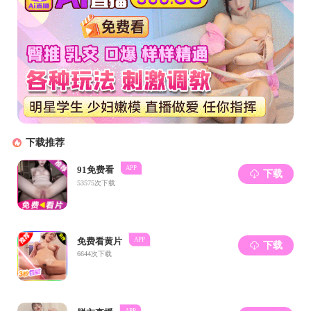
郝建
学历：博士
职称：教授，博导/硕导
邮箱：
cquhaojian@126.com
研究方向：电力设备运行状态的检测评估、仿真分析与故障诊断；新型绝缘
材料研发、性能表征及工程应用；新型智能传感技术研发、系统研制及工程
应用。
侯世英
学历：博士
职称：教授，博导/硕导
邮箱：
Houshiying@crzhibopt.com
研究方向：电力电子技术在电力系统中的应用、新能源发电及变换器拓扑与
控制等领域的研究，包括光伏发电和风力发电互补控制、风光储联合发电系
统的优化控制、多电平APF拓扑及控制等。
胡博